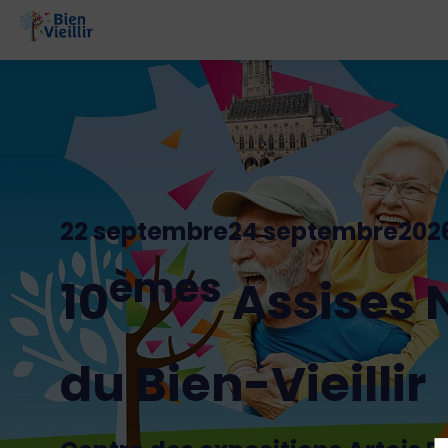
22 septembre
24 septembre
202
èmes
10
Assises 
du Bien-Vieillir