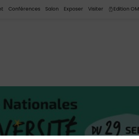
nt
Conférences
Salon
Exposer
Visiter
Edition O