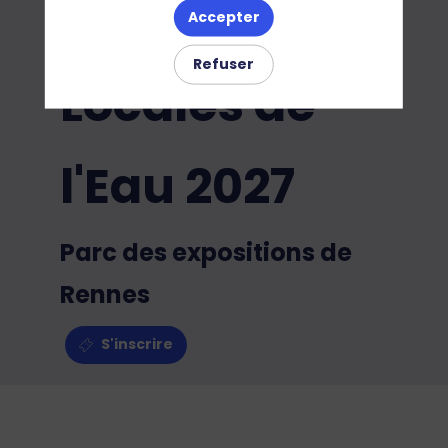
des Gestions
Accepter
Refuser
Locales de
l'Eau 2027
Parc des expositions de
Rennes
S'inscrire